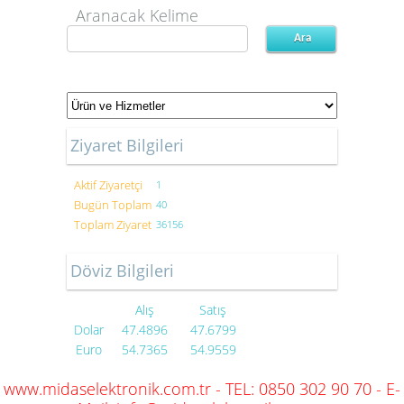
Aranacak Kelime
Ziyaret Bilgileri
Aktif Ziyaretçi
1
Bugün Toplam
40
Toplam Ziyaret
36156
Döviz Bilgileri
Alış
Satış
Dolar
47.4896
47.6799
Euro
54.7365
54.9559
www.midaselektronik.com.tr - TEL: 0850 302 90 70 - E-