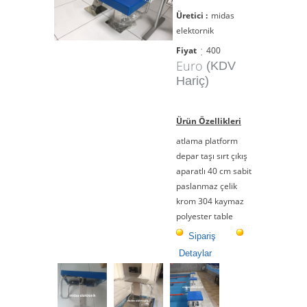
Üretici :
midas
elektornik
:
Fiyat
400
Euro
(KDV
Hariç)
Ürün Özellikleri
atlama platform
depar taşı sırt çıkış
aparatlı 40 cm sabit
paslanmaz çelik
krom 304 kaymaz
polyester table
Sipariş
Detaylar