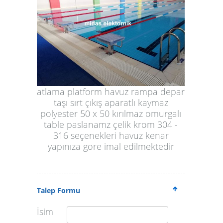
atlama platform havuz rampa depar
taşı sırt çıkış aparatlı kaymaz
polyester 50 x 50 kırılmaz omurgalı
table paslanamz çelik krom 304 -
316 seçenekleri havuz kenar
yapınıza gore imal edilmektedir
Talep Formu
İsim