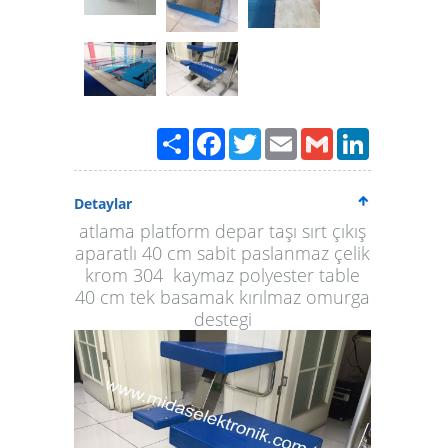
Paylaş
Facebook
Twitter
Email
Gmail
LinkedIn
Detaylar
atlama platform depar taşı sırt çıkış
aparatlı 40 cm sabit paslanmaz çelik
krom 304 kaymaz polyester table
40 cm tek basamak kırılmaz omurga
destegi