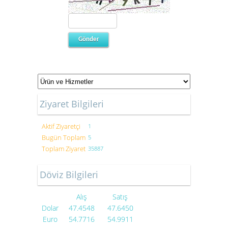
Ziyaret Bilgileri
Aktif Ziyaretçi
1
Bugün Toplam
5
Toplam Ziyaret
35887
Döviz Bilgileri
Alış
Satış
Dolar
47.4548
47.6450
Euro
54.7716
54.9911