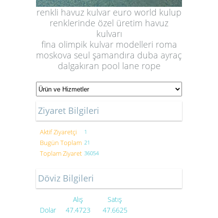
renkli havuz kulvar euro world kulup
renklerinde özel üretim havuz
kulvarı
fina olimpik kulvar modelleri roma
moskova seul şamandıra duba ayraç
dalgakıran pool lane rope
Ziyaret Bilgileri
Aktif Ziyaretçi
1
Bugün Toplam
21
Toplam Ziyaret
36054
Döviz Bilgileri
Alış
Satış
Dolar
47.4723
47.6625