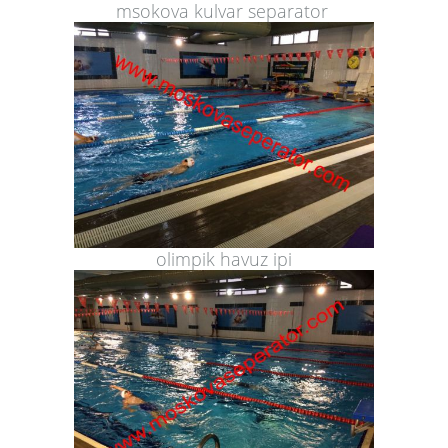
msokova kulvar separator
olimpik havuz ipi