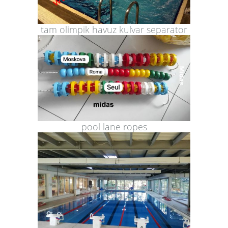
tam olimpik havuz kulvar separator
pool lane ropes