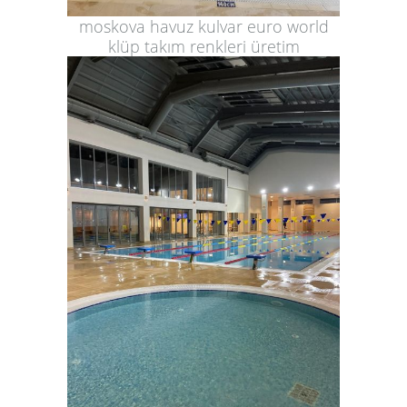
moskova havuz kulvar euro world
klüp takım renkleri üretim