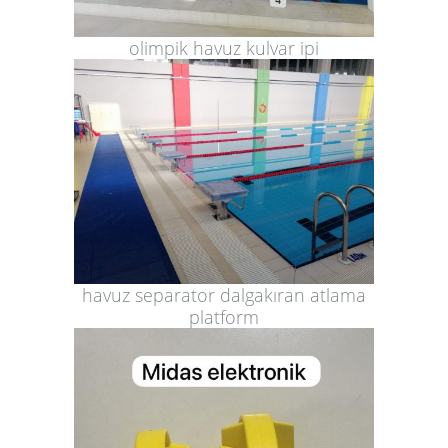
olimpik havuz kulvar ipi
havuz separator dalgakıran atlama
platform