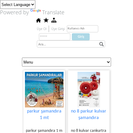
Powered by
Translate
Üye Ol
Üye Girişi
parkur şamandıra
no 8 parkur kulvar
1 mt
şamandıra
parkur şamandıra 1 m
no 8 kulvar cankurtra