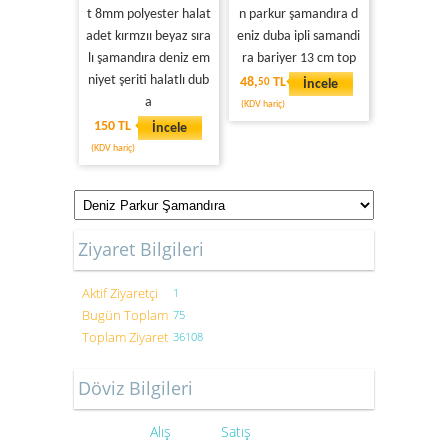
t 8mm polyester halat
n parkur şamandıra d
adet kırmzıı beyaz sıra
eniz duba ipli samandi
lı şamandıra deniz em
ra bariyer 13 cm top
niyet şeriti halatlı dub
48,
TL
50
İncele
a
(KDV hariç)
150 TL
İncele
(KDV hariç)
Ziyaret Bilgileri
Aktif Ziyaretçi
1
Bugün Toplam
75
Toplam Ziyaret
36108
Döviz Bilgileri
Alış
Satış