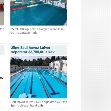
top
25 mt 600 top 27mt halat yarı olimpik set
krom aparatlar hariç
25mt Seul havuz kulvar
seperator 22,750,0tl + kdv
 1
Seul havuz kulvarı 475 dalgakıran 475 top
8mm polyeser halat dahil