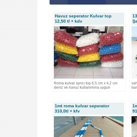
Havuz seperator Kulvar top
13
12,50 tl + kdv
Şa
Roma kulvar ayrıcı top 6,5 cm x 4,2 cm
sah
deniz ve havuz kullanımına uygun
bar
1mt roma kulvar seperator
1m
310,0tl + kfv
91