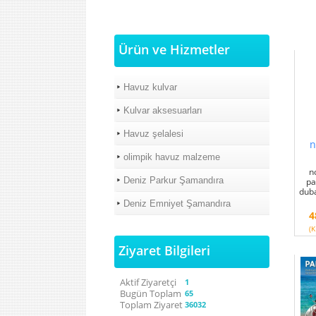
Ürün ve Hizmetler
Havuz kulvar
Kulvar aksesuarları
Havuz şelalesi
n
olimpik havuz malzeme
n
Deniz Parkur Şamandıra
pa
duba
Deniz Emniyet Şamandıra
4
(K
Ziyaret Bilgileri
Aktif Ziyaretçi
1
Bugün Toplam
65
Toplam Ziyaret
36032