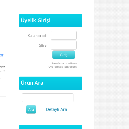
Üyelik Girişi
Kullanıcı adı
Şifre
or
Parolamı unuttum
opu
Üye olmak istiyorum
 cm
r
Ürün Ara
Detaylı Ara