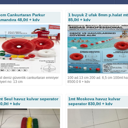
cm Cankurtaran Parkur
1 buyuk 2 ufak 8mm p.halat mt
mandıra 48,0tl + kdv
85,0tl + kdv
il deniz güvenlik cankurtaran emniyer
100 ad.13 cm 200 ad. 6,5 cm 100mt ha
iyeri no: 13 cm
8500.0 tl + kdv
t Seul havuz kulvar seperator
1mt Moskova havuz kulvar
0,0tl + kdv
seperator 830,0tl + kdv