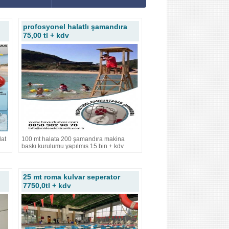
profosyonel halatlı şamandıra
75,00 tl + kdv
lat
100 mt halata 200 şamandıra makina
baskı kurulumu yapılmıs 15 bin + kdv
25 mt roma kulvar seperator
7750,0tl + kdv