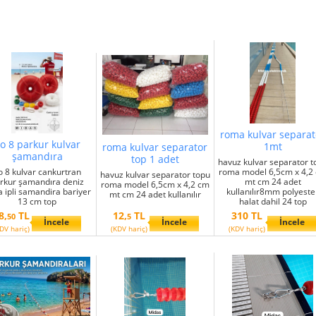
roma kulvar separat
o 8 parkur kulvar
1mt
roma kulvar separator
şamandıra
top 1 adet
havuz kulvar separator t
o 8 kulvar cankurtran
roma model 6,5cm x 4,2
havuz kulvar separator topu
rkur şamandıra deniz
mt cm 24 adet
roma model 6,5cm x 4,2 cm
 ipli samandira bariyer
kullanılır8mm polyeste
mt cm 24 adet kullanılır
13 cm top
halat dahil 24 top
8,
TL
12,
TL
310 TL
50
5
İncele
İncele
İncele
DV hariç)
(KDV hariç)
(KDV hariç)