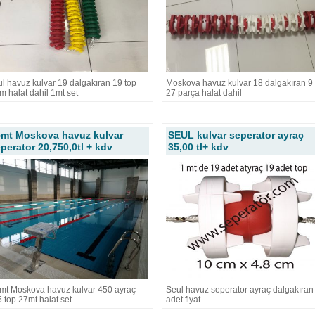
l havuz kulvar 19 dalgakıran 19 top
Moskova havuz kulvar 18 dalgakıran 9 
 halat dahil 1mt set
27 parça halat dahil
5mt Moskova havuz kulvar
SEUL kulvar seperator ayraç
perator 20,750,0tl + kdv
35,00 tl+ kdv
mt Moskova havuz kulvar 450 ayraç
Seul havuz seperator ayraç dalgakıran
 top 27mt halat set
adet fiyat