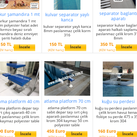
separator baglant
kur şamandıra 1 mt
kulvar separator yaylı
aparatı
kanca
arkur şamandıra 1 mt
 polyester halat adet
separator kulvar baglan
kulvar separator yaylı kanca
kırmzıı beyaz sıralı
aparatı halkalı saplam
8mm paslanmaz çelik korm
mandıra deniz emniyet
paslanmaz çelik krom 3
316
şeriti halatlı duba
8mm
150 TL
150 TL
350 TL
İncele
İncele
İncele
DV hariç)
(KDV hariç)
(KDV hariç)
atlama platform 70 cm
ama platform 40 cm
kuğu su perdesi
atlama platform 70 cm
ama platform depar taşı
kuğu su perdesi paslan
sabit depar taşı sırt çıkış
rt çıkış aparatlı 40 cm
çelik krom havuz kena
aparatlı paslanmaz çelik
it paslanmaz çelik krom
fiskiye su perde 475 x 3
krom 304 kaymaz 50 cm
kaymaz polyester table
krom 304
polyester table
00 Euro
450 Euro
160 Euro
İncele
İncele
İncele
DV hariç)
(KDV hariç)
(KDV hariç)