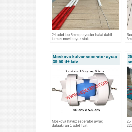
24 adet top 8mm polyester halat dahil
Seu
kırmızı mavi beyaz stok
8mm
Moskova kulvar seperator ayraç
2
39,50 tl+ kdv
se
Moskova havuz seperator ayraç
25 
dalgakıran 1 adet fiyat
225