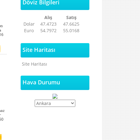
Döviz Bilgileri
ı
Alış
Satış
Dolar
47.4723
47.6625
tı
a
Euro
54.7972
55.0168
16
Site Haritası
Site Haritası
Hava Durumu
maz
r
50