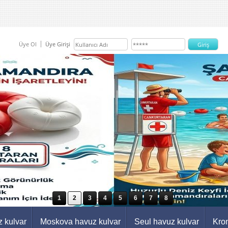
Üye Ol
Üye Girişi
1
2
3
4
5
6
7
8
 kulvar
Moskova havuz kulvar
Seul havuz kulvar
Kro