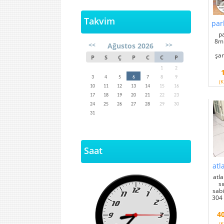
Takvim
par
p
8mm
<<
>>
Ağustos 2026
şa
P
S
Ç
P
C
C
P
1
2
3
4
5
6
7
8
9
(K
10
11
12
13
14
15
16
17
18
19
20
21
22
23
24
25
26
27
28
29
30
31
Saat
atl
atl
sı
sab
304 
4
(K